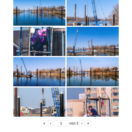
«
‹
von
5
›
»