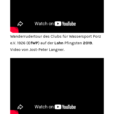
Wanderrudertour des Clubs für Wassersport Porz
e.V. 1926 (
CfWP
) auf der
Lahn
Pfingsten
2019
.
Video von Jost-Peter Langner.