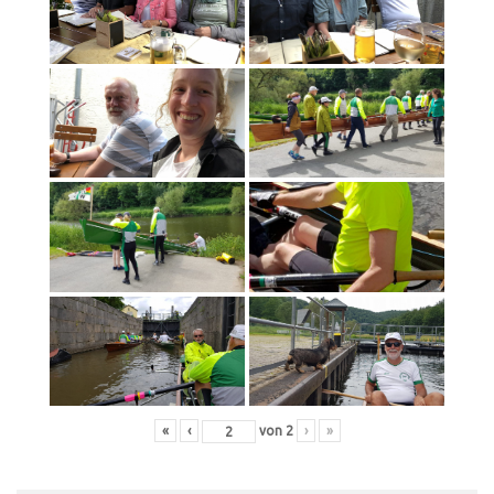
«
‹
von
2
›
»