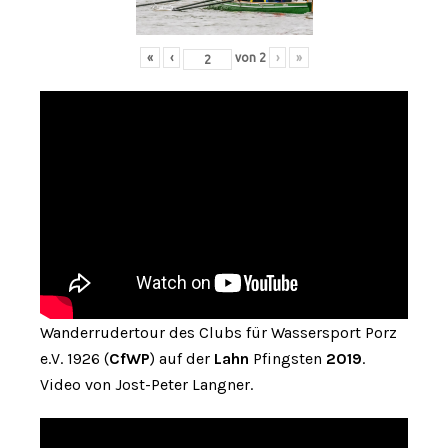
«
‹
von
2
›
»
Wanderrudertour des Clubs für Wassersport Porz
e.V. 1926 (
CfWP
) auf der
Lahn
Pfingsten
2019
.
Video von Jost-Peter Langner.