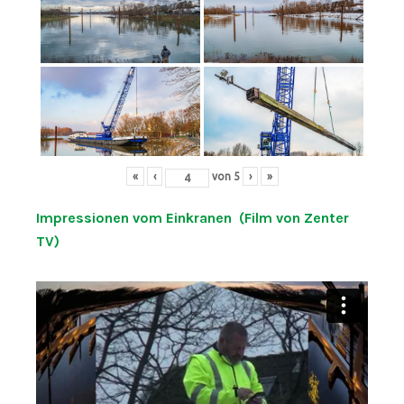
«
‹
von
5
›
»
Impressionen vom Einkranen (Film von Zenter
TV)