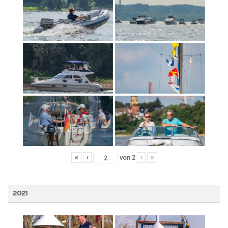
«
‹
von
2
›
»
2021