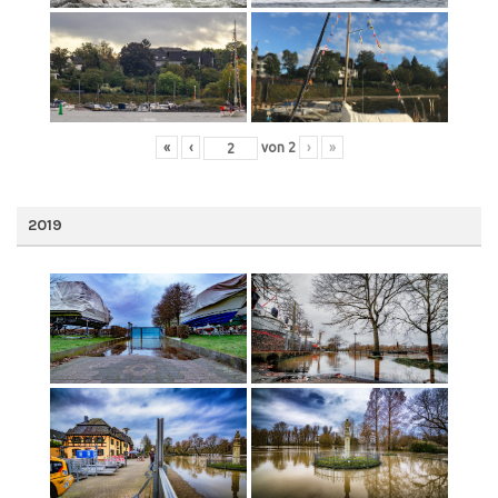
«
‹
von
2
›
»
2019