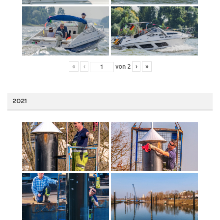
«
‹
von
2
›
»
2021