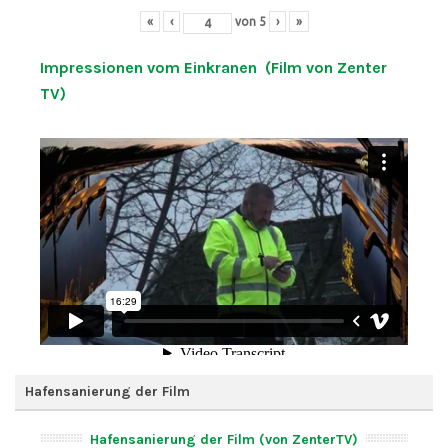
«
‹
von
5
›
»
Impressionen vom Einkranen (Film von Zenter
TV)
Hafensanierung der Film
Hafensanierung der Film (von ZenterTV)