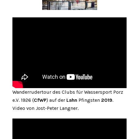
Wanderrudertour des Clubs für Wassersport Porz
e.V. 1926 (
CfWP
) auf der
Lahn
Pfingsten
2019
.
Video von Jost-Peter Langner.