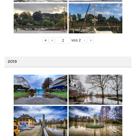
«
‹
von
2
›
»
2019