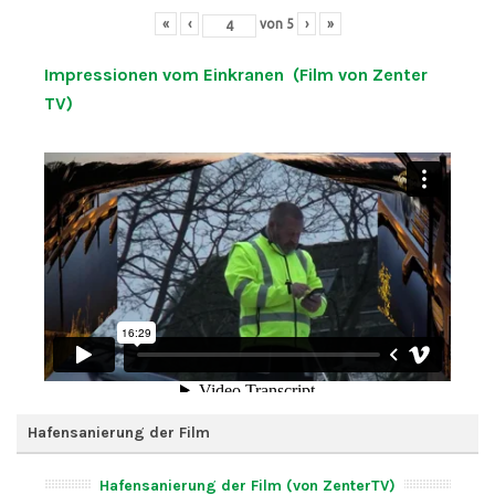
«
‹
von
5
›
»
Impressionen vom Einkranen (Film von Zenter
TV)
Hafensanierung der Film
Hafensanierung der Film (von ZenterTV)