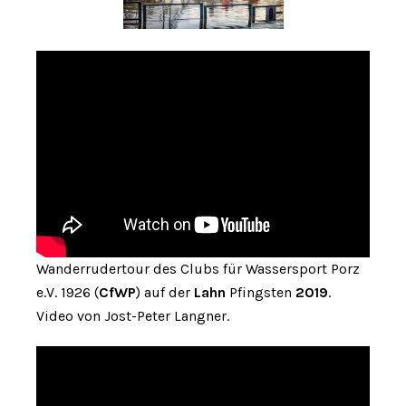
Wanderrudertour des Clubs für Wassersport Porz
e.V. 1926 (
CfWP
) auf der
Lahn
Pfingsten
2019
.
Video von Jost-Peter Langner.