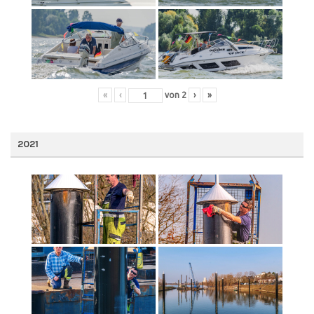
«
‹
von
2
›
»
2021