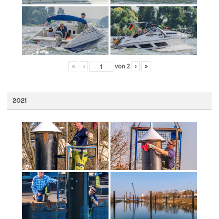
«
‹
von
2
›
»
2021