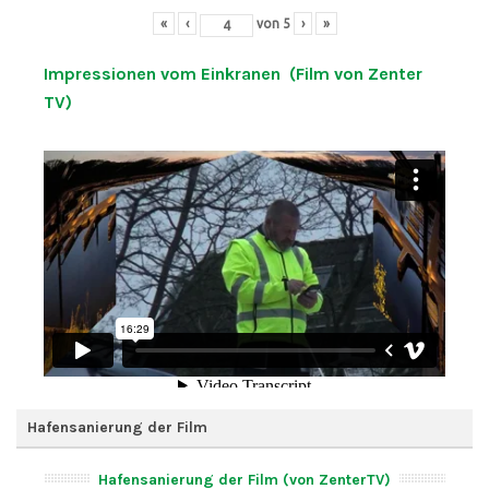
«
‹
von
5
›
»
Impressionen vom Einkranen (Film von Zenter
TV)
Hafensanierung der Film
Hafensanierung der Film (von ZenterTV)