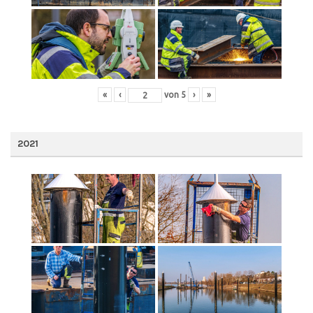
«
‹
von
5
›
»
2021