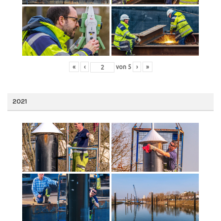
«
‹
von
5
›
»
2021