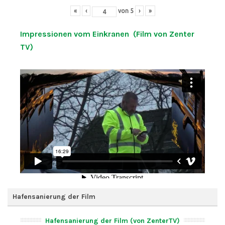
«
‹
von
5
›
»
Impressionen vom Einkranen (Film von Zenter
TV)
Hafensanierung der Film
Hafensanierung der Film (von ZenterTV)