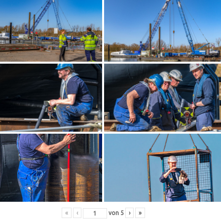
«
‹
von
5
›
»