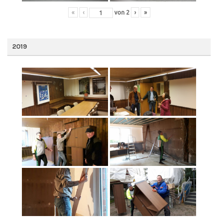
«
‹
von
2
›
»
2019