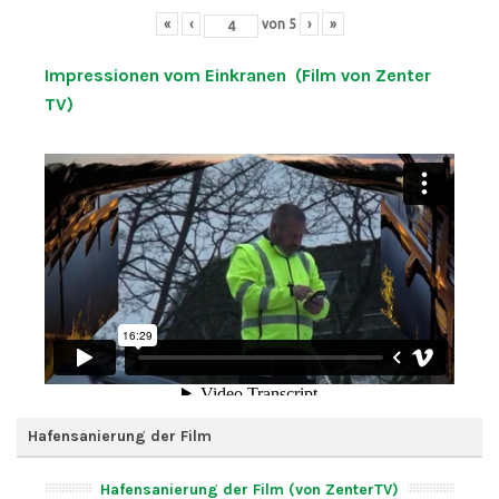
«
‹
von
5
›
»
Impressionen vom Einkranen (Film von Zenter
TV)
Hafensanierung der Film
Hafensanierung der Film (von ZenterTV)