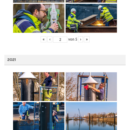
«
‹
von
5
›
»
2021