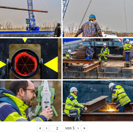
«
‹
von
5
›
»