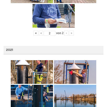
«
‹
von
2
›
»
2021