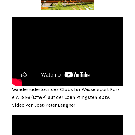
Wanderrudertour des Clubs für Wassersport Porz
e.V. 1926 (
CfWP
) auf der
Lahn
Pfingsten
2019
.
Video von Jost-Peter Langner.