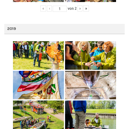
«
‹
von
2
›
»
2019