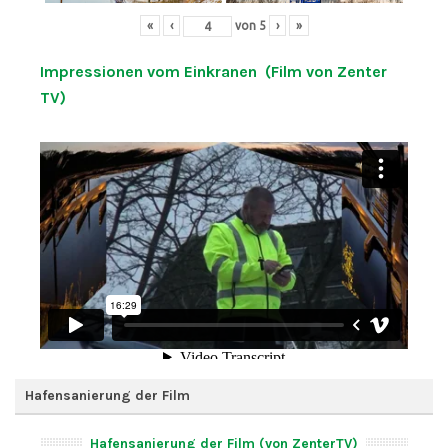
«
‹
von
5
›
»
Impressionen vom Einkranen (Film von Zenter
TV)
Hafensanierung der Film
Hafensanierung der Film (von ZenterTV)