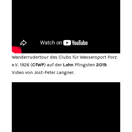
Wanderrudertour des Clubs für Wassersport Porz
e.V. 1926 (
CfWP
) auf der
Lahn
Pfingsten
2019
.
Video von Jost-Peter Langner.