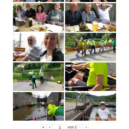
«
‹
von
2
›
»