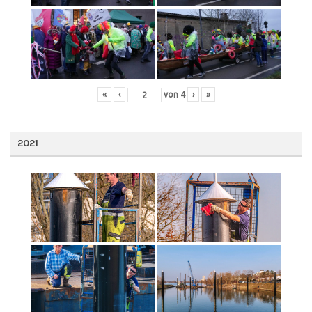
«
‹
von
4
›
»
2021