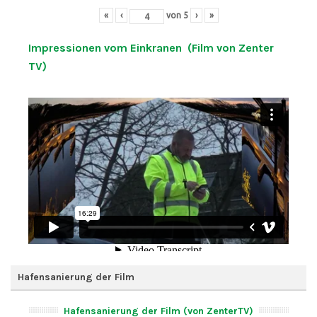
«
‹
von
5
›
»
Impressionen vom Einkranen (Film von Zenter
TV)
Hafensanierung der Film
Hafensanierung der Film (von ZenterTV)