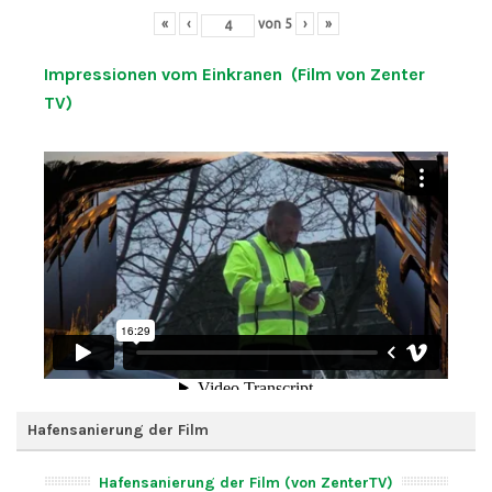
«
‹
von
5
›
»
Impressionen vom Einkranen (Film von Zenter
TV)
Hafensanierung der Film
Hafensanierung der Film (von ZenterTV)