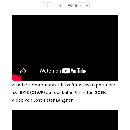
«
‹
von
2
›
»
Wanderrudertour des Clubs für Wassersport Porz
e.V. 1926 (
CfWP
) auf der
Lahn
Pfingsten
2019
.
Video von Jost-Peter Langner.