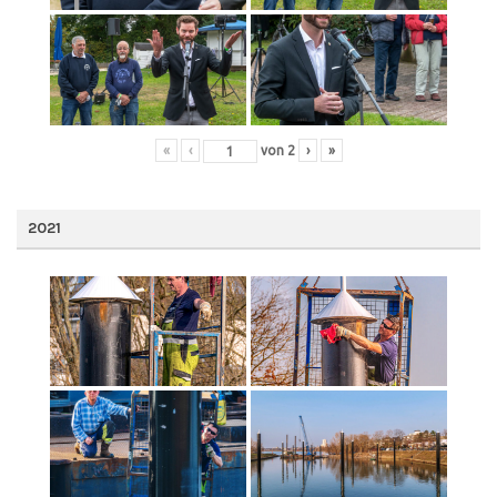
«
‹
von
2
›
»
2021