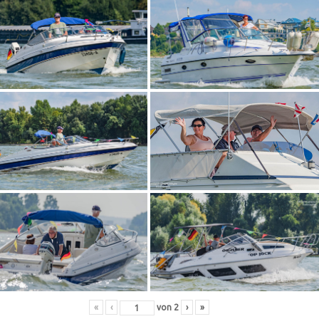
«
‹
von
2
›
»