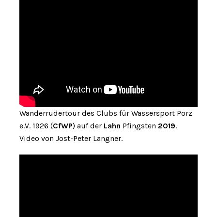
Wanderrudertour des Clubs für Wassersport Porz
e.V. 1926 (
CfWP
) auf der
Lahn
Pfingsten
2019
.
Video von Jost-Peter Langner.