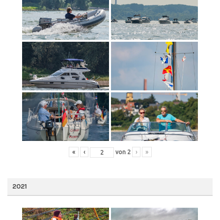
«
‹
von
2
›
»
2021