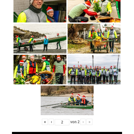
«
‹
von
2
›
»