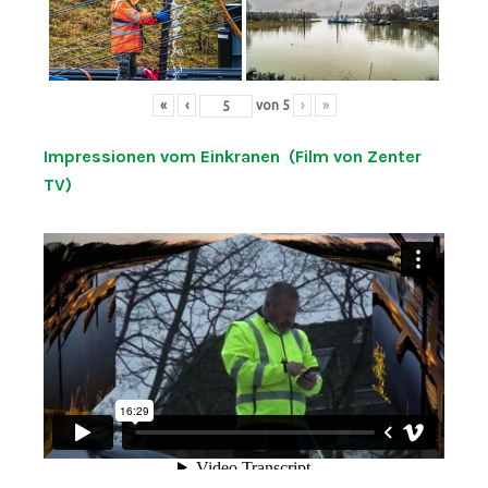
«
‹
von
5
›
»
Impressionen vom Einkranen (Film von Zenter
TV)