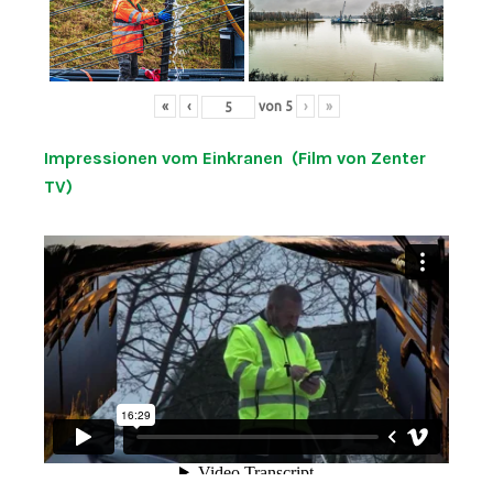
«
‹
von
5
›
»
Impressionen vom Einkranen (Film von Zenter
TV)