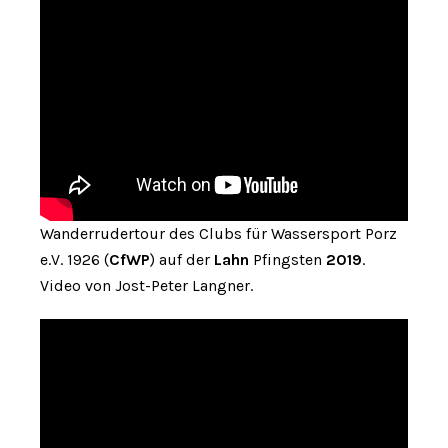
Wanderrudertour des Clubs für Wassersport Porz
e.V. 1926 (
CfWP
) auf der
Lahn
Pfingsten
2019
.
Video von Jost-Peter Langner.