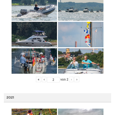
«
‹
von
2
›
»
2021