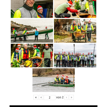
«
‹
von
2
›
»