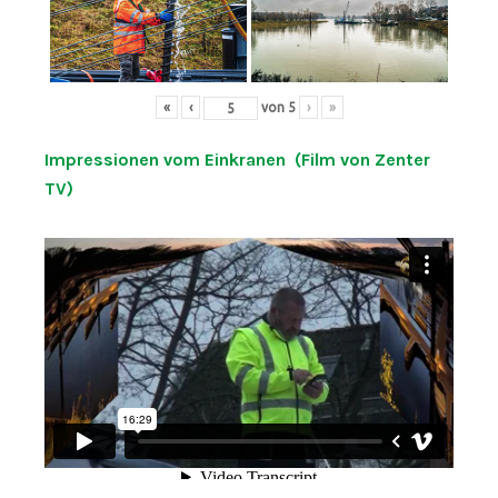
«
‹
von
5
›
»
Impressionen vom Einkranen (Film von Zenter
TV)