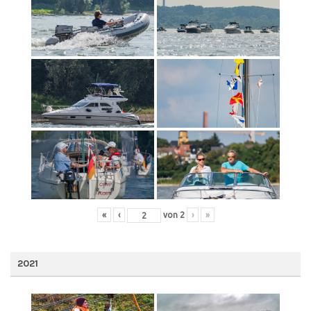
«
‹
von
2
›
»
2021