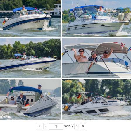
«
‹
von
2
›
»