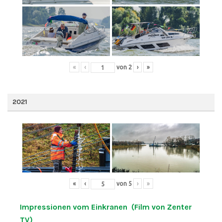
«
‹
von
2
›
»
2021
«
‹
von
5
›
»
Impressionen vom Einkranen (Film von Zenter
TV)