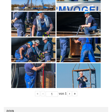
«
‹
von
5
›
»
2019