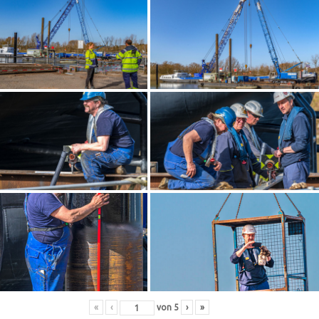
«
‹
von
5
›
»