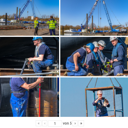
«
‹
von
5
›
»