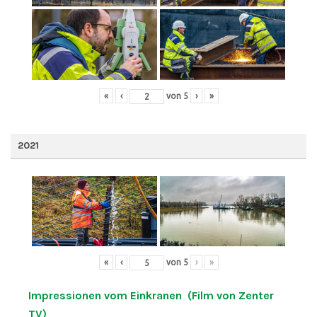
«
‹
von
5
›
»
2021
«
‹
von
5
›
»
Impressionen vom Einkranen (Film von Zenter
TV)