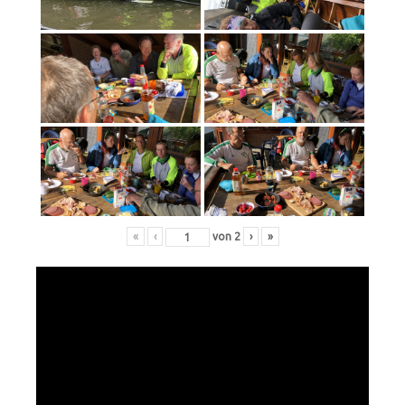
«
‹
von
2
›
»