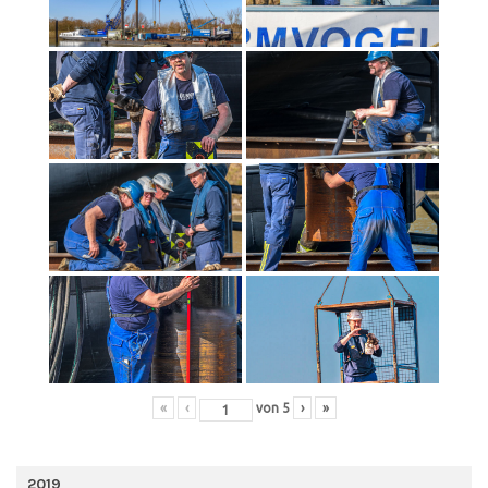
«
‹
von
5
›
»
2019