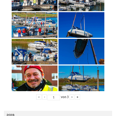
«
‹
von
3
›
»
2019