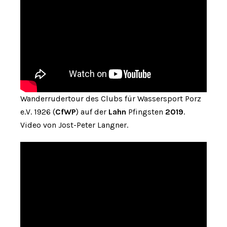
Wanderrudertour des Clubs für Wassersport Porz
e.V. 1926 (
CfWP
) auf der
Lahn
Pfingsten
2019
.
Video von Jost-Peter Langner.