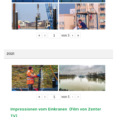
«
‹
von
5
›
»
2021
«
‹
von
5
›
»
Impressionen vom Einkranen (Film von Zenter
TV)