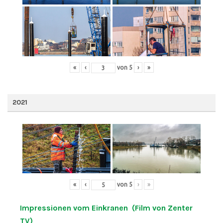
«
‹
von
5
›
»
2021
«
‹
von
5
›
»
Impressionen vom Einkranen (Film von Zenter
TV)