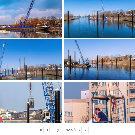
«
‹
von
5
›
»