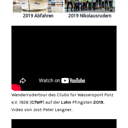
2019 Abfahren
2019 Nikolausrudern
Wanderrudertour des Clubs für Wassersport Porz
e.V. 1926 (
CfWP
) auf der
Lahn
Pfingsten
2019
.
Video von Jost-Peter Langner.