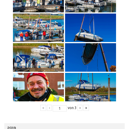
«
‹
von
3
›
»
2019