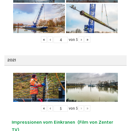
«
‹
von
5
›
»
2021
«
‹
von
5
›
»
Impressionen vom Einkranen (Film von Zenter
TV)