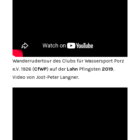
Wanderrudertour des Clubs für Wassersport Porz
e.V. 1926 (
CfWP
) auf der
Lahn
Pfingsten
2019
.
Video von Jost-Peter Langner.