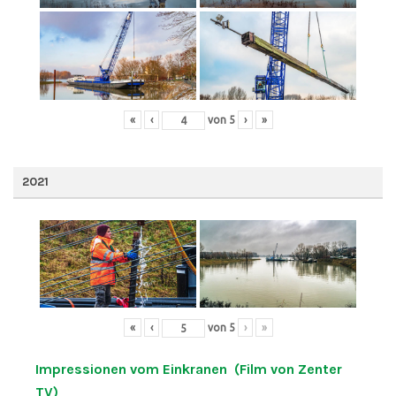
«
‹
von
5
›
»
2021
«
‹
von
5
›
»
Impressionen vom Einkranen (Film von Zenter
TV)