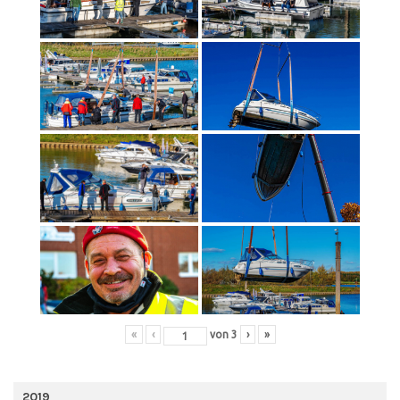
«
‹
von
3
›
»
2019