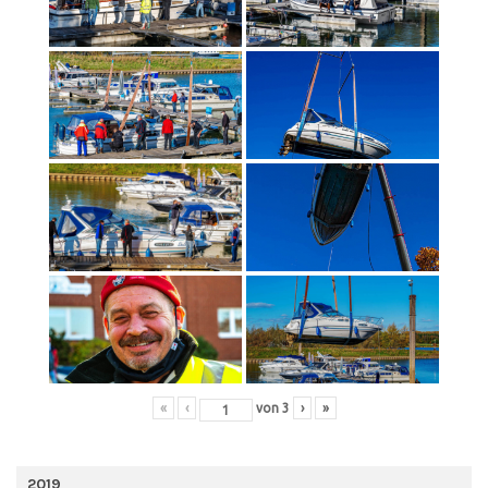
«
‹
von
3
›
»
2019