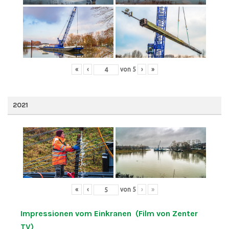
«
‹
von
5
›
»
2021
«
‹
von
5
›
»
Impressionen vom Einkranen (Film von Zenter
TV)