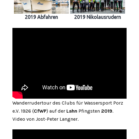
2019 Abfahren
2019 Nikolausrudern
Wanderrudertour des Clubs für Wassersport Porz
e.V. 1926 (
CfWP
) auf der
Lahn
Pfingsten
2019
.
Video von Jost-Peter Langner.