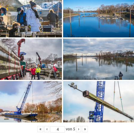
«
‹
von
5
›
»