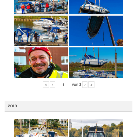
«
‹
von
3
›
»
2019