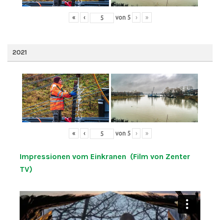
«
‹
von
5
›
»
2021
«
‹
von
5
›
»
Impressionen vom Einkranen (Film von Zenter
TV)