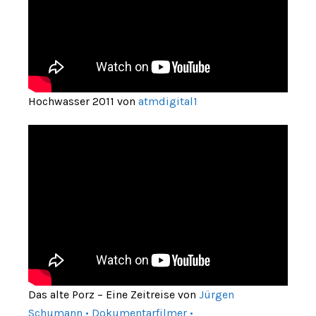
Hochwasser 2011 von
atmdigital1
Das alte Porz – Eine Zeitreise von
Jürgen
Schumann • Dokumentarfilmer •