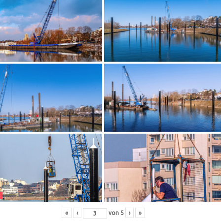
«
‹
von
5
›
»