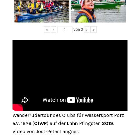
«
‹
von
2
›
»
Wanderrudertour des Clubs für Wassersport Porz
e.V. 1926 (
CfWP
) auf der
Lahn
Pfingsten
2019
.
Video von Jost-Peter Langner.