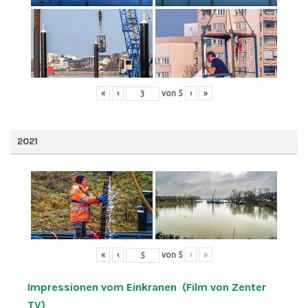
«
‹
von
5
›
»
2021
«
‹
von
5
›
»
Impressionen vom Einkranen (Film von Zenter
TV)