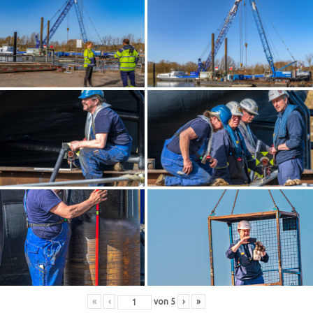
«
‹
von
5
›
»