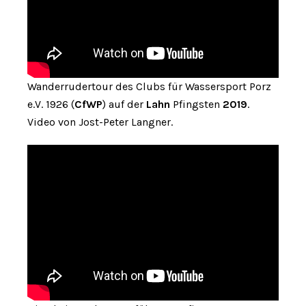
Wanderrudertour des Clubs für Wassersport Porz
e.V. 1926 (
CfWP
) auf der
Lahn
Pfingsten
2019
.
Video von Jost-Peter Langner.