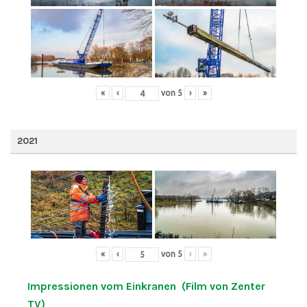
«
‹
von
5
›
»
2021
«
‹
von
5
›
»
Impressionen vom Einkranen (Film von Zenter
TV)