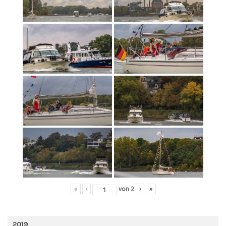
«
‹
von
2
›
»
2019