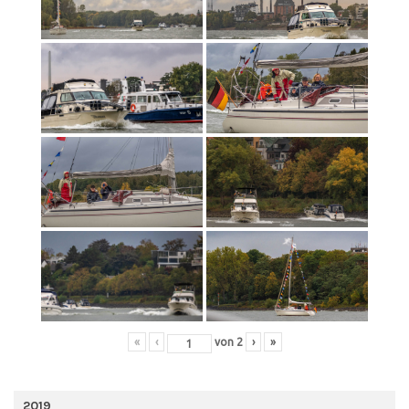
«
‹
von
2
›
»
2019