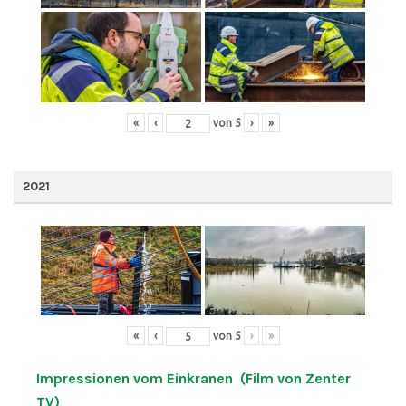
«
‹
von
5
›
»
2021
«
‹
von
5
›
»
Impressionen vom Einkranen (Film von Zenter
TV)