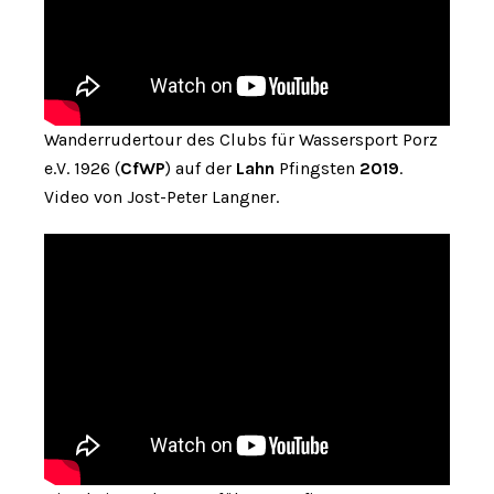
Wanderrudertour des Clubs für Wassersport Porz
e.V. 1926 (
CfWP
) auf der
Lahn
Pfingsten
2019
.
Video von Jost-Peter Langner.