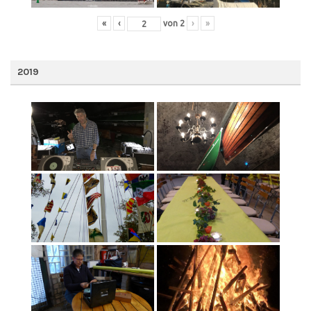
«
‹
von
2
›
»
2019