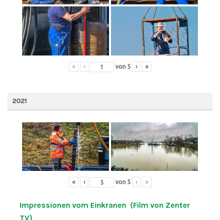
«
‹
von
5
›
»
2021
«
‹
von
5
›
»
Impressionen vom Einkranen (Film von Zenter
TV)