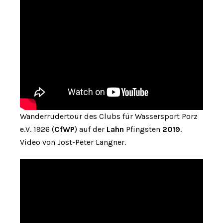
Wanderrudertour des Clubs für Wassersport Porz
e.V. 1926 (
CfWP
) auf der
Lahn
Pfingsten
2019
.
Video von Jost-Peter Langner.