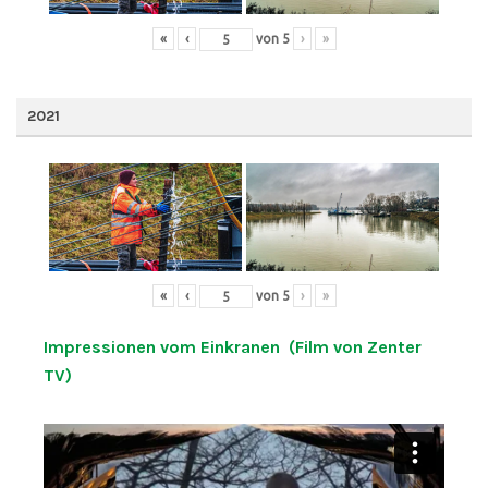
«
‹
von
5
›
»
2021
«
‹
von
5
›
»
Impressionen vom Einkranen (Film von Zenter
TV)