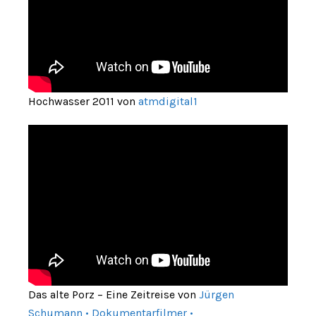
Hochwasser 2011 von
atmdigital1
Das alte Porz – Eine Zeitreise von
Jürgen
Schumann • Dokumentarfilmer •