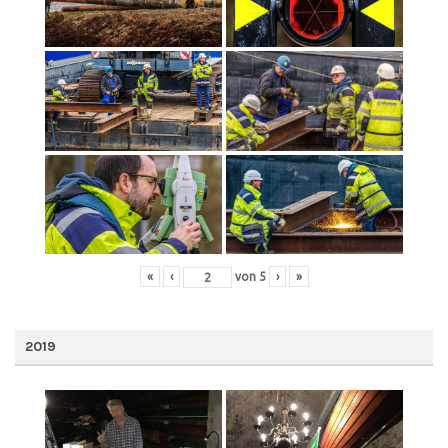
«
‹
von
5
›
»
2019