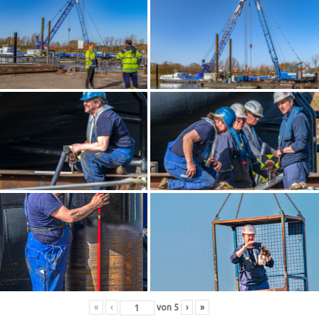
«
‹
von
5
›
»