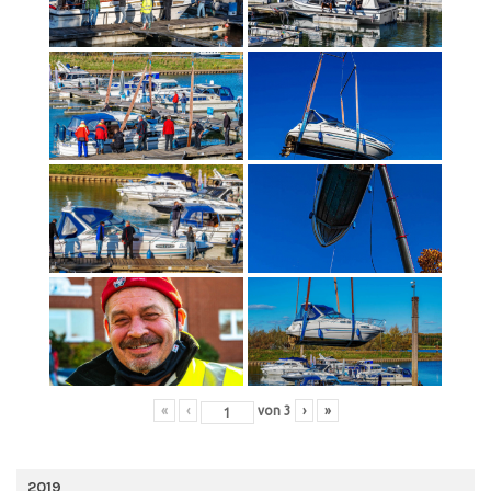
«
‹
von
3
›
»
2019