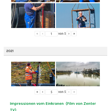
«
‹
von
5
›
»
2021
«
‹
von
5
›
»
Impressionen vom Einkranen (Film von Zenter
TV)