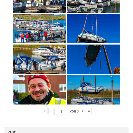
«
‹
von
3
›
»
2019