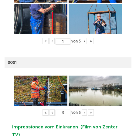
«
‹
von
5
›
»
2021
«
‹
von
5
›
»
Impressionen vom Einkranen (Film von Zenter
TV)