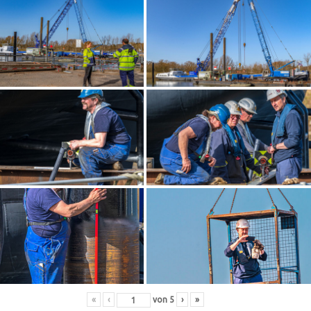
«
‹
von
5
›
»