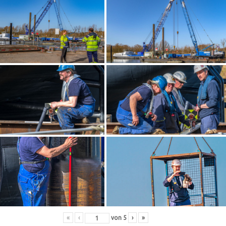
«
‹
von
5
›
»