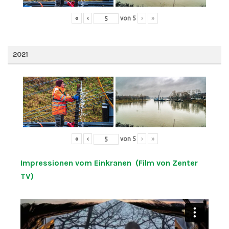
«
‹
von
5
›
»
2021
«
‹
von
5
›
»
Impressionen vom Einkranen (Film von Zenter
TV)