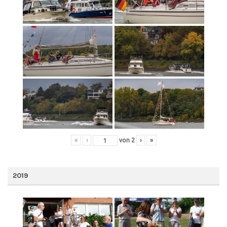
«
‹
von
2
›
»
2019