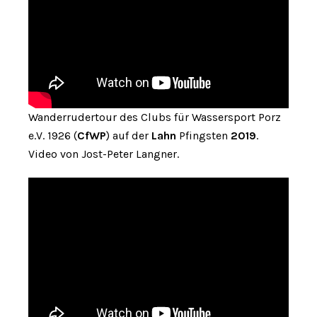
Wanderrudertour des Clubs für Wassersport Porz
e.V. 1926 (
CfWP
) auf der
Lahn
Pfingsten
2019
.
Video von Jost-Peter Langner.