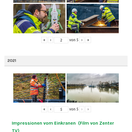
«
‹
von
5
›
»
2021
«
‹
von
5
›
»
Impressionen vom Einkranen (Film von Zenter
TV)