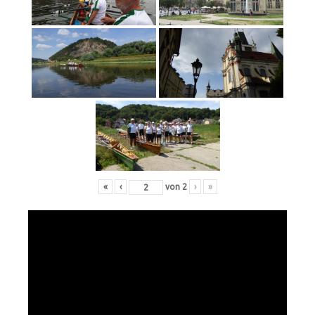
«
‹
von
2
›
»