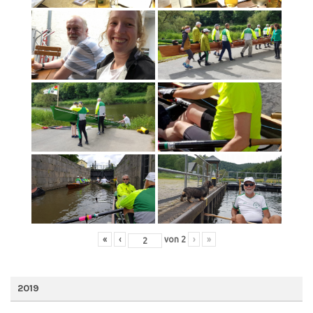
«
‹
von
2
›
»
2019