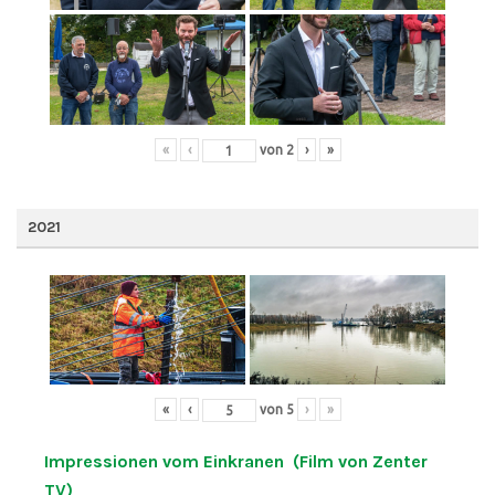
«
‹
von
2
›
»
2021
«
‹
von
5
›
»
Impressionen vom Einkranen (Film von Zenter
TV)