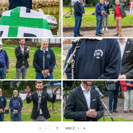
«
‹
von
2
›
»