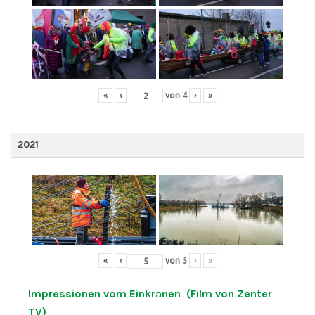
«
‹
von
4
›
»
2021
«
‹
von
5
›
»
Impressionen vom Einkranen (Film von Zenter
TV)