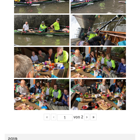
«
‹
von
2
›
»
2019