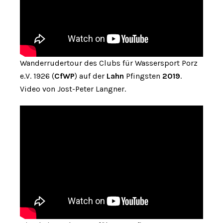
Wanderrudertour des Clubs für Wassersport Porz
e.V. 1926 (
CfWP
) auf der
Lahn
Pfingsten
2019
.
Video von Jost-Peter Langner.