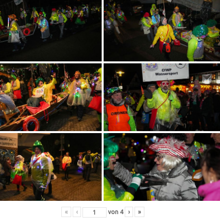
«
‹
von
4
›
»