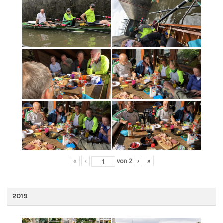
«
‹
von
2
›
»
2019