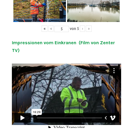
«
‹
von
5
›
»
Impressionen vom Einkranen (Film von Zenter
TV)