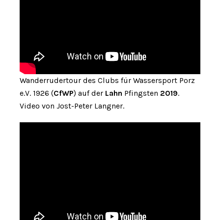
Wanderrudertour des Clubs für Wassersport Porz
e.V. 1926 (
CfWP
) auf der
Lahn
Pfingsten
2019
.
Video von Jost-Peter Langner.