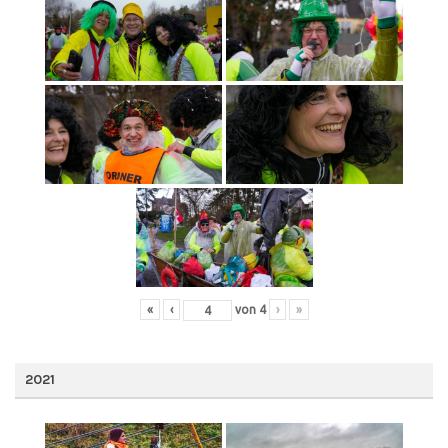
«
‹
von
4
›
»
2021